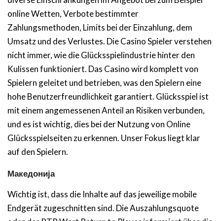
online Wetten, Verbote bestimmter
Zahlungsmethoden, Limits bei der Einzahlung, dem
Umsatz und des Verlustes. Die Casino Spieler verstehen
nicht immer, wie die Glücksspielindustrie hinter den
Kulissen funktioniert. Das Casino wird komplett von
Spielern geleitet und betrieben, was den Spielern eine
hohe Benutzerfreundlichkeit garantiert. Glücksspiel ist
mit einem angemessenen Anteil an Risiken verbunden,
und es ist wichtig, dies bei der Nutzung von Online
Glücksspielseiten zu erkennen. Unser Fokus liegt klar
auf den Spielern.
Македонија
Wichtig ist, dass die Inhalte auf das jeweilige mobile
Endgerät zugeschnitten sind. Die Auszahlungsquote