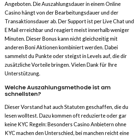
Angeboten. Die Auszahlungsdauer in einem Online
Casino hängt von der Bearbeitungsdauer und der
Transaktionsdauer ab. Der Support ist per Live Chat und
E Mail erreichbar und reagiert meist innerhalb weniger
Minuten. Dieser Bonus kann nicht gleichzeitig mit
anderen Boni Aktionen kombiniert werden. Dabei
sammelst du Punkte oder steigst in Levels auf, die dir
zusätzliche Vorteile bringen. Vielen Dank für Ihre
Unterstützung.
Welche Auszahlungsmethode ist am
schnellsten?
Dieser Vorstand hat auch Statuten geschaffen, die du
lesen wolltest. Dazu kommen oft reduzierte oder gar
keine KYC Regeln: Besonders Casino Anbietern ohne
KYC machen den Unterschied, bei manchen reicht eine