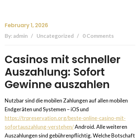
February 1, 2026
By: admin
Uncategorized
0 Comments
Casinos mit schneller
Auszahlung: Sofort
Gewinne auszahlen
Nutzbar sind die mobilen Zahlungen auf allen mobilen
Endgeräten und Systemen – iOS und
https://trpreservation.org/beste-online-casino-mit-
sofortauszahlung-verstehen/
Android. Alle weiteren
Auszahlungen sind gebührenpflichtig. Welche Botschaft