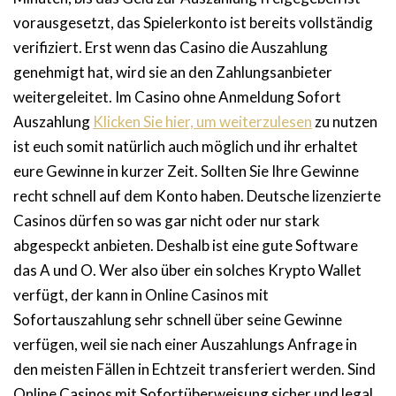
vorausgesetzt, das Spielerkonto ist bereits vollständig
verifiziert. Erst wenn das Casino die Auszahlung
genehmigt hat, wird sie an den Zahlungsanbieter
weitergeleitet. Im Casino ohne Anmeldung Sofort
Auszahlung
Klicken Sie hier, um weiterzulesen
zu nutzen
ist euch somit natürlich auch möglich und ihr erhaltet
eure Gewinne in kurzer Zeit. Sollten Sie Ihre Gewinne
recht schnell auf dem Konto haben. Deutsche lizenzierte
Casinos dürfen so was gar nicht oder nur stark
abgespeckt anbieten. Deshalb ist eine gute Software
das A und O. Wer also über ein solches Krypto Wallet
verfügt, der kann in Online Casinos mit
Sofortauszahlung sehr schnell über seine Gewinne
verfügen, weil sie nach einer Auszahlungs Anfrage in
den meisten Fällen in Echtzeit transferiert werden. Sind
Online Casinos mit Sofortüberweisung sicher und legal.