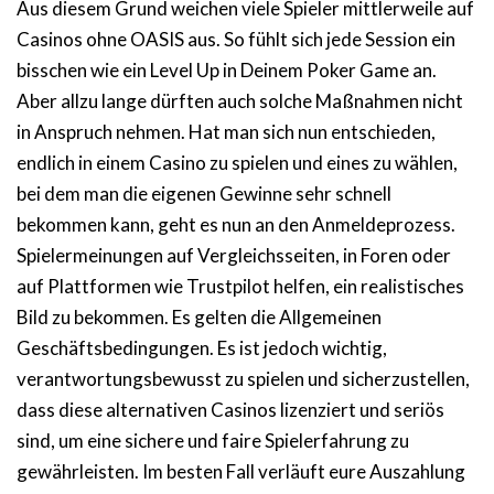
Aus diesem Grund weichen viele Spieler mittlerweile auf
Casinos ohne OASIS aus. So fühlt sich jede Session ein
bisschen wie ein Level Up in Deinem Poker Game an.
Aber allzu lange dürften auch solche Maßnahmen nicht
in Anspruch nehmen. Hat man sich nun entschieden,
endlich in einem Casino zu spielen und eines zu wählen,
bei dem man die eigenen Gewinne sehr schnell
bekommen kann, geht es nun an den Anmeldeprozess.
Spielermeinungen auf Vergleichsseiten, in Foren oder
auf Plattformen wie Trustpilot helfen, ein realistisches
Bild zu bekommen. Es gelten die Allgemeinen
Geschäftsbedingungen. Es ist jedoch wichtig,
verantwortungsbewusst zu spielen und sicherzustellen,
dass diese alternativen Casinos lizenziert und seriös
sind, um eine sichere und faire Spielerfahrung zu
gewährleisten. Im besten Fall verläuft eure Auszahlung