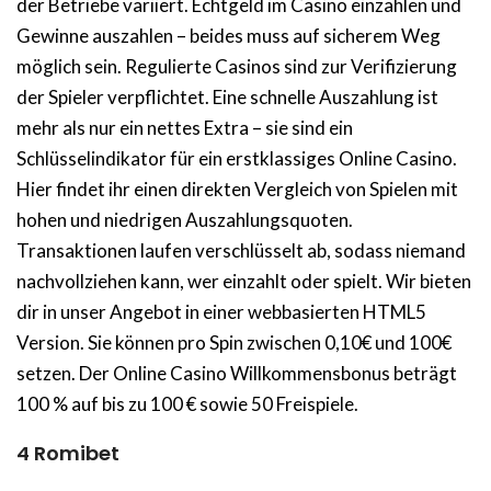
der Betriebe variiert. Echtgeld im Casino einzahlen und
Gewinne auszahlen – beides muss auf sicherem Weg
möglich sein. Regulierte Casinos sind zur Verifizierung
der Spieler verpflichtet. Eine schnelle Auszahlung ist
mehr als nur ein nettes Extra – sie sind ein
Schlüsselindikator für ein erstklassiges Online Casino.
Hier findet ihr einen direkten Vergleich von Spielen mit
hohen und niedrigen Auszahlungsquoten.
Transaktionen laufen verschlüsselt ab, sodass niemand
nachvollziehen kann, wer einzahlt oder spielt. Wir bieten
dir in unser Angebot in einer webbasierten HTML5
Version. Sie können pro Spin zwischen 0,10€ und 100€
setzen. Der Online Casino Willkommensbonus beträgt
100 % auf bis zu 100 € sowie 50 Freispiele.
4 Romibet