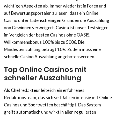
wichtigen Aspekten ab. Immer wieder ist in Foren und
auf Bewertungsportalen zu lesen, dass ein Online
Casino unter fadenscheinigen Gründen die Auszahlung
von Gewinnen verweigert. Casina ist unser Testsieger
im Vergleich der besten Casinos ohne OASIS.
Willkommensbonus 100% bis zu 500€. Die
Mindesteinzahlung beträgt 10 €. Zudem muss eine
schnelle Casino Auszahlung angeboten werden.
Top Online Casinos mit
schneller Auszahlung
Als Chefredakteur leite ich ein erfahrenes
Redaktionsteam, das sich seit Jahren intensiv mit Online
Casinos und Sportwetten beschäftigt. Das System
greift automatisch und wirkt in allen regulierten