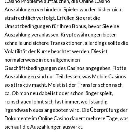
Casino Probleme auftauchen, die Online Casino
Auszahlungen verhindern. Spieler wurden bisher nicht
strafrechtlich verfolgt. Erfüllen Sie erst die
Umsatzbedingungen für Ihren Bonus, bevor Sie eine
Auszahlung veranlassen. Kryptowährungen bieten
schnelle und sichere Transaktionen, allerdings sollte die
Volatilität der Kurse beachtet werden. Dies ist
normalerweise in den allgemeinen
Geschäftsbedingungen des Casinos angegeben. Flotte
Auszahlungen sind nur Teil dessen, was Mobile Casinos
so attraktiv macht. Meist ist der Transfer schon nach
ca. Ob man neu dabei ist oder schon länger spielt,
reinschauen lohnt sich fast immer, weil ständig
irgendwas Neues angeboten wird. Die Überprüfung der
Dokumente im Online Casino dauert mehrere Tage, was
sich auf die Auszahlungen auswirkt.