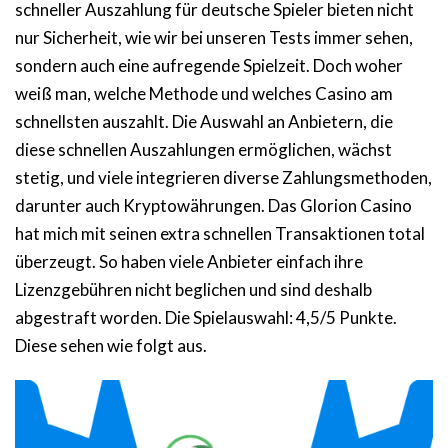
schneller Auszahlung für deutsche Spieler bieten nicht
nur Sicherheit, wie wir bei unseren Tests immer sehen,
sondern auch eine aufregende Spielzeit. Doch woher
weiß man, welche Methode und welches Casino am
schnellsten auszahlt. Die Auswahl an Anbietern, die
diese schnellen Auszahlungen ermöglichen, wächst
stetig, und viele integrieren diverse Zahlungsmethoden,
darunter auch Kryptowährungen. Das Glorion Casino
hat mich mit seinen extra schnellen Transaktionen total
überzeugt. So haben viele Anbieter einfach ihre
Lizenzgebühren nicht beglichen und sind deshalb
abgestraft worden. Die Spielauswahl: 4,5/5 Punkte.
Diese sehen wie folgt aus.