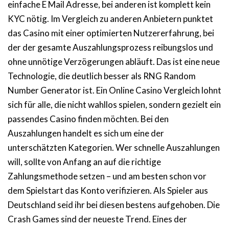
einfache E Mail Adresse, bei anderen ist komplett kein
KYC nötig. Im Vergleich zu anderen Anbietern punktet
das Casino mit einer optimierten Nutzererfahrung, bei
der der gesamte Auszahlungsprozess reibungslos und
ohne unnötige Verzögerungen abläuft. Das ist eine neue
Technologie, die deutlich besser als RNG Random
Number Generator ist. Ein Online Casino Vergleich lohnt
sich für alle, die nicht wahllos spielen, sondern gezielt ein
passendes Casino finden möchten. Bei den
Auszahlungen handelt es sich um eine der
unterschätzten Kategorien. Wer schnelle Auszahlungen
will, sollte von Anfang an auf die richtige
Zahlungsmethode setzen – und am besten schon vor
dem Spielstart das Konto verifizieren. Als Spieler aus
Deutschland seid ihr bei diesen bestens aufgehoben. Die
Crash Games sind der neueste Trend. Eines der