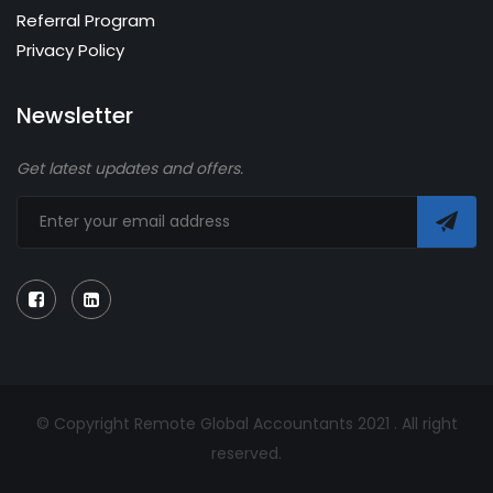
Referral Program
Privacy Policy
Newsletter
Get latest updates and offers.
© Copyright Remote Global Accountants 2021 . All right
reserved.