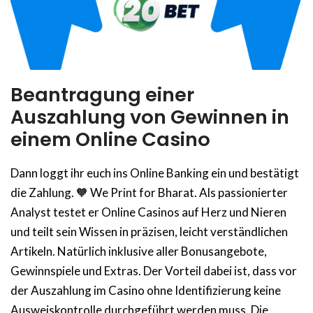
Beantragung einer
Auszahlung von Gewinnen in
einem Online Casino
Dann loggt ihr euch ins Online Banking ein und bestätigt
die Zahlung. 🧡 We Print for Bharat. Als passionierter
Analyst testet er Online Casinos auf Herz und Nieren
und teilt sein Wissen in präzisen, leicht verständlichen
Artikeln. Natürlich inklusive aller Bonusangebote,
Gewinnspiele und Extras. Der Vorteil dabei ist, dass vor
der Auszahlung im Casino ohne Identifizierung keine
Ausweiskontrolle durchgeführt werden muss. Die