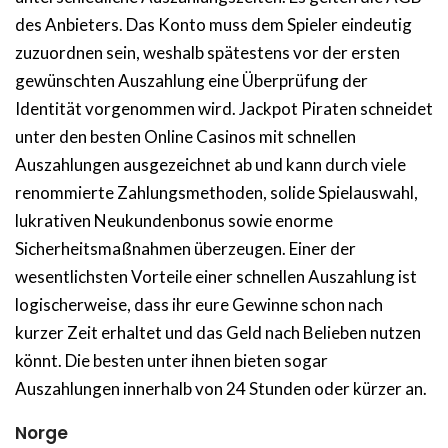
des Anbieters. Das Konto muss dem Spieler eindeutig
zuzuordnen sein, weshalb spätestens vor der ersten
gewünschten Auszahlung eine Überprüfung der
Identität vorgenommen wird. Jackpot Piraten schneidet
unter den besten Online Casinos mit schnellen
Auszahlungen ausgezeichnet ab und kann durch viele
renommierte Zahlungsmethoden, solide Spielauswahl,
lukrativen Neukundenbonus sowie enorme
Sicherheitsmaßnahmen überzeugen. Einer der
wesentlichsten Vorteile einer schnellen Auszahlung ist
logischerweise, dass ihr eure Gewinne schon nach
kurzer Zeit erhaltet und das Geld nach Belieben nutzen
könnt. Die besten unter ihnen bieten sogar
Auszahlungen innerhalb von 24 Stunden oder kürzer an.
Norge