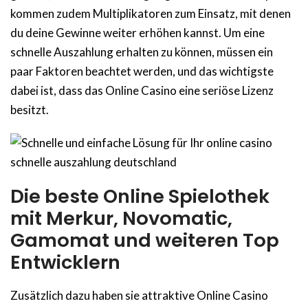
kommen zudem Multiplikatoren zum Einsatz, mit denen
du deine Gewinne weiter erhöhen kannst. Um eine
schnelle Auszahlung erhalten zu können, müssen ein
paar Faktoren beachtet werden, und das wichtigste
dabei ist, dass das Online Casino eine seriöse Lizenz
besitzt.
Die beste Online Spielothek
mit Merkur, Novomatic,
Gamomat und weiteren Top
Entwicklern
Zusätzlich dazu haben sie attraktive Online Casino