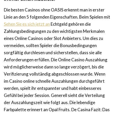
Die besten Casinos ohne OASIS erkennt man in erster
Linie an den 5 folgenden Eigenschaften. Beim Spielen mit
Sehen Sie es sich jetzt an
Echtgeld gehören die
Zahlungsbedingungen zu den wichtigsten Merkmalen
eines Online Casinos oder Slot Anbieters. Um dies zu
vermeiden, sollten Spieler die Bonusbedingungen
sorgfältig durchlesen und sicherstellen, dass sie alle
Anforderungen erfüllen. Die Online Casino Auszahlung
wird möglicherweise dann so lange verzögert, bis die
Verifizierung vollständig abgeschlossen wurde. Wenn
im Casino online schnelle Auszahlungen durchgeführt
werden, spielt ihr entspannter und habt einbesseres
Gefühl bei jeder Session. Generell sieht die Verteilung
der Auszahlungszeit wie folgt aus. Die lebendige
Farbpalette erinnert an Opal Fruits. De Casina Fazit: Das