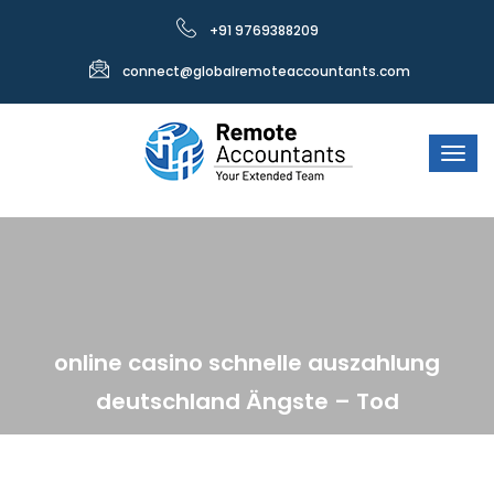
+91 9769388209
connect@globalremoteaccountants.com
online casino schnelle auszahlung
deutschland Ängste – Tod