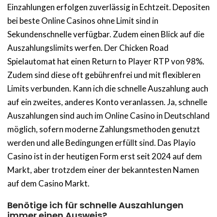
Einzahlungen erfolgen zuverlässig in Echtzeit. Depositen
bei beste Online Casinos ohne Limit sind in
Sekundenschnelle verfügbar. Zudem einen Blick auf die
Auszahlungslimits werfen. Der Chicken Road
Spielautomat hat einen Return to Player RTP von 98%.
Zudem sind diese oft gebührenfrei und mit flexibleren
Limits verbunden. Kann ich die schnelle Auszahlung auch
auf ein zweites, anderes Konto veranlassen. Ja, schnelle
Auszahlungen sind auch im Online Casino in Deutschland
möglich, sofern moderne Zahlungsmethoden genutzt
werden und alle Bedingungen erfüllt sind. Das Playio
Casino ist in der heutigen Form erst seit 2024 auf dem
Markt, aber trotzdem einer der bekanntesten Namen
auf dem Casino Markt.
Benötige ich für schnelle Auszahlungen
immer einen Ausweis?