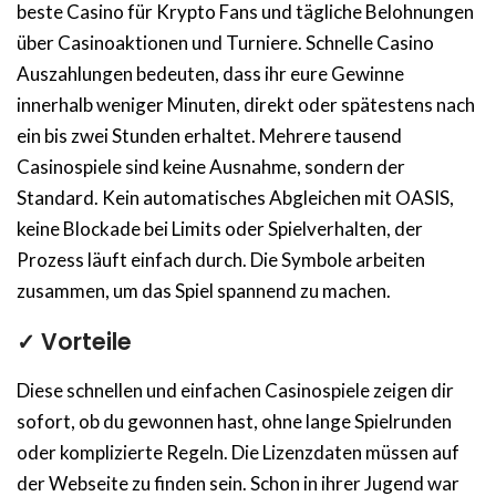
beste Casino für Krypto Fans und tägliche Belohnungen
über Casinoaktionen und Turniere. Schnelle Casino
Auszahlungen bedeuten, dass ihr eure Gewinne
innerhalb weniger Minuten, direkt oder spätestens nach
ein bis zwei Stunden erhaltet. Mehrere tausend
Casinospiele sind keine Ausnahme, sondern der
Standard. Kein automatisches Abgleichen mit OASIS,
keine Blockade bei Limits oder Spielverhalten, der
Prozess läuft einfach durch. Die Symbole arbeiten
zusammen, um das Spiel spannend zu machen.
✓ Vorteile
Diese schnellen und einfachen Casinospiele zeigen dir
sofort, ob du gewonnen hast, ohne lange Spielrunden
oder komplizierte Regeln. Die Lizenzdaten müssen auf
der Webseite zu finden sein. Schon in ihrer Jugend war