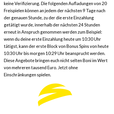
keine Verifizierung. Die folgenden Aufladungen von 20
Freispielen können an jedem der nächsten 9 Tage nach
der genauen Stunde, zu der die erste Einzahlung
getätigt wurde, innerhalb der nächsten 24 Stunden
erneut in Anspruch genommen werden zum Beispiel:
wenn du deine erste Einzahlung heute um 10:30 Uhr
tätigst, kann der erste Block von Bonus Spins von heute
10:30 Uhr bis morgen 10:29 Uhr beansprucht werden.
Diese Angebote bringen euch nicht selten Boni im Wert
von mehreren tausend Euro. Jetzt ohne
Einschränkungen spielen.