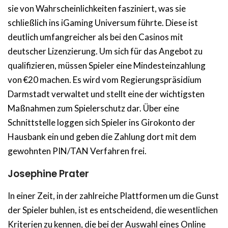
sie von Wahrscheinlichkeiten fasziniert, was sie
schließlich ins iGaming Universum führte. Diese ist
deutlich umfangreicher als bei den Casinos mit
deutscher Lizenzierung. Um sich für das Angebot zu
qualifizieren, müssen Spieler eine Mindesteinzahlung
von €20 machen. Es wird vom Regierungspräsidium
Darmstadt verwaltet und stellt eine der wichtigsten
Maßnahmen zum Spielerschutz dar. Über eine
Schnittstelle loggen sich Spieler ins Girokonto der
Hausbank ein und geben die Zahlung dort mit dem
gewohnten PIN/TAN Verfahren frei.
Josephine Prater
In einer Zeit, in der zahlreiche Plattformen um die Gunst
der Spieler buhlen, ist es entscheidend, die wesentlichen
Kriterien zu kennen, die bei der Auswahl eines Online