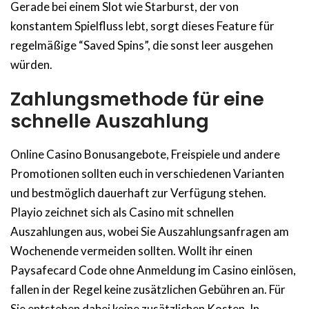
Gerade bei einem Slot wie Starburst, der von
konstantem Spielfluss lebt, sorgt dieses Feature für
regelmäßige “Saved Spins”, die sonst leer ausgehen
würden.
Zahlungsmethode für eine
schnelle Auszahlung
Online Casino Bonusangebote, Freispiele und andere
Promotionen sollten euch in verschiedenen Varianten
und bestmöglich dauerhaft zur Verfügung stehen.
Playio zeichnet sich als Casino mit schnellen
Auszahlungen aus, wobei Sie Auszahlungsanfragen am
Wochenende vermeiden sollten. Wollt ihr einen
Paysafecard Code ohne Anmeldung im Casino einlösen,
fallen in der Regel keine zusätzlichen Gebühren an. Für
Sie entstehen dabei keine zusätzlichen Kosten. In